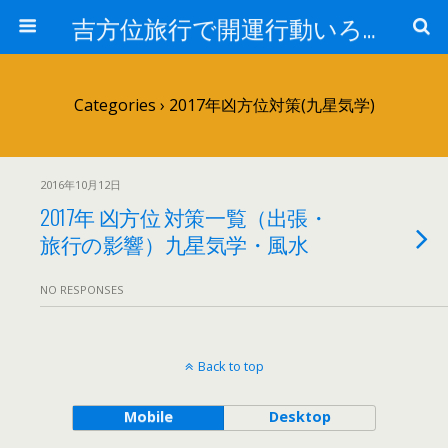
吉方位旅行で開運行動いろは（象意と効果）
Categories ›
2017年凶方位対策(九星気学)
2016年10月12日
2017年 凶方位 対策一覧（出張・
旅行の影響）九星気学・風水
NO RESPONSES
Back to top
Mobile
Desktop