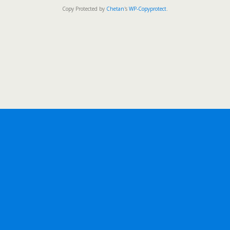
Copy Protected by
Chetan
's
WP-Copyprotect
.