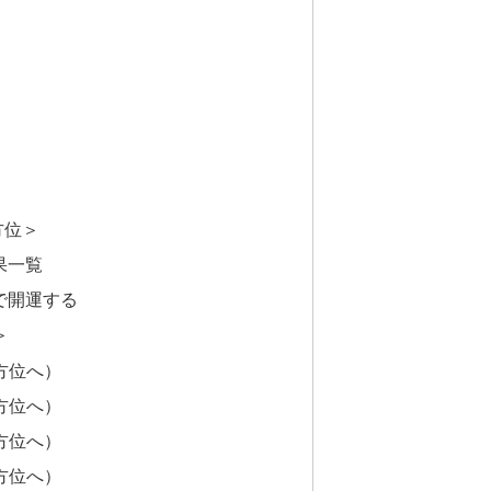
方位＞
果一覧
で開運する
＞
方位へ）
方位へ）
方位へ）
方位へ）