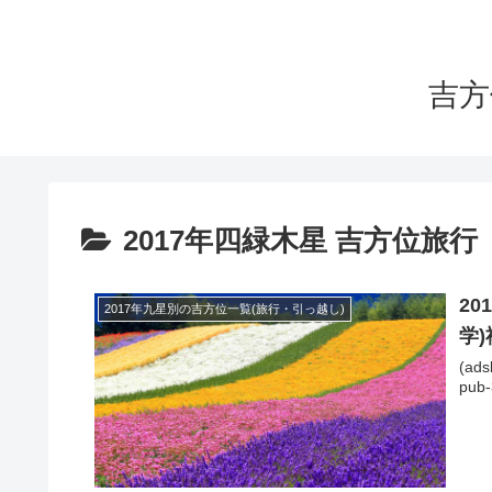
吉方
2017年四緑木星 吉方位旅行
2
2017年九星別の吉方位一覧(旅行・引っ越し)
学
(ads
pub-