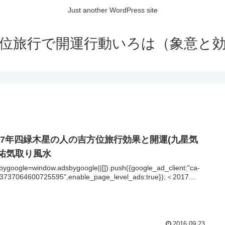
Just another WordPress site
位旅行で開運行動いろは（象意と
017年四緑木星の人の吉方位旅行効果と開運(九星気
)祐気取り風水
bygoogle=window.adsbygoogle||[]).push({google_ad_client:"ca-
3737064600725595",enable_page_level_ads:true});＜2017...
2016.09.23