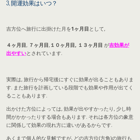
3, 開運効果はいつ？
吉方位へ旅行に出掛けた月を
1ヶ月目
として,
４ヶ月目
,
７ヶ月目
,
１０ヶ月目, １３ヶ月目
が
吉効果が
出やすい
とされています.
実際は, 旅行から帰宅後にすぐに効果が出ることもありま
す. また旅行を計画している段階でも効果や作用が出てく
ることもあります.
出かけた方位によっては, 効果が出やすかったり, 少し時
間がかかったりする場合もあります. それは各方位の象意
に関係して効果の現れ方に違いがあるからです.
あくまで個人的な見解ですが, どの吉方位(方角)の旅行も