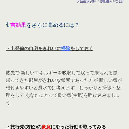
九星気学・開運いろは
4,
吉効果
をさらに高めるには？
・出発前の自宅をきれいに
掃除
をしておく
旅先で 新しいエネルギーを吸収して戻って来られる際,
帰ってきた部屋がきれいな状態であった方が 新しい気が
根付きやすいと風水では考えます. しっかりと掃除・整
理をして あなたにとって良い気(生気)を呼び込みましょ
う.
・旅行先(方位)の
象意
に沿った行動を取ってみる