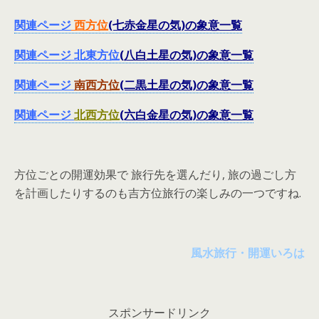
関連ページ
西方位
(七赤金星の気)の象意一覧
関連ページ
北東方位
(八白土星の気)の象意一覧
関連ページ
南西方位
(二黒土星の気)の象意一覧
関連ページ
北西方位
(六白金星の気)の象意一覧
方位ごとの開運効果で 旅行先を選んだり, 旅の過ごし方
を計画したりするのも吉方位旅行の楽しみの一つですね.
風水旅行・開運いろは
スポンサードリンク