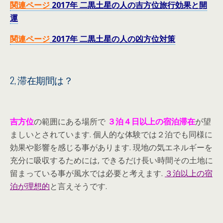
関連ページ
2017年 二黒土星の人の吉方位旅行効果と開
運
関連ページ
2017年 二黒土星の人の凶方位対策
2, 滞在期間は？
吉方位
の範囲にある場所で
３泊４日以上
の宿泊滞在
が望
ましいとされています. 個人的な体験では２泊でも同様に
効果や影響を感じる事があります. 現地の気エネルギーを
充分に吸収するためには, できるだけ長い時間その土地に
留まっている事が風水では必要と考えます.
３泊以上の宿
泊が理想的
と言えそうです.