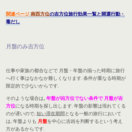
関連ページ
南西方位
の吉方位旅行効果一覧と開運行動・
毒だし
月盤のみ吉方位
仕事や家族の都合などで 月盤・年盤の揃った時期に旅行
へ行く事はなかなか難しくなります. 条件が重なる時期が
限定的で少ないからです.
そのような場合は
,
年盤が凶方位でない条件で
月盤が吉
方位
になる時期を探し出します. 年盤の影響は現れてくる
のが遅いので,
短い滞在期間
となる一般の旅行において
は, 年盤よりも
月盤
を中心に吉凶を判断するという考え
方があるからです.