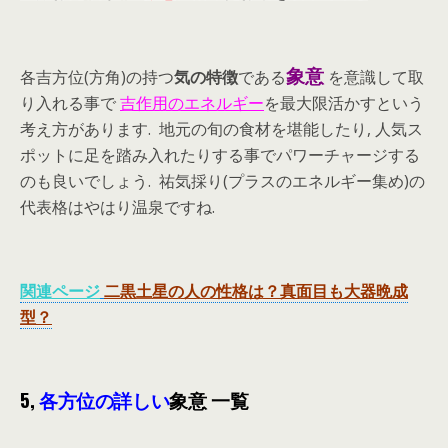
象意
各吉方位(方角)の持つ
気の特徴
である
を意識して取
り入れる事で
吉作用のエネルギー
を最大限活かすという
考え方があります. 地元の旬の食材を堪能したり, 人気ス
ポットに足を踏み入れたりする事でパワーチャージする
のも良いでしょう. 祐気採り(プラスのエネルギー集め)の
代表格はやはり温泉ですね.
関連ページ
二黒土星の人の性格は？真面目も大器晩成
型？
5,
各方位の詳しい
象意 一覧