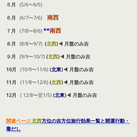
５月
(5/6〜6/5)
南西
６月
(6/7〜7/6)
**
南西
７月
(7/8〜8/6)
８月
(8/8〜9/7)
(
北西
)◀︎ 月盤のみ吉
９月
(9/9〜10/7)
(
北西
)◀︎ 月盤のみ吉
10月
(10/9〜11/6)
(
北東
)◀︎ 月盤のみ吉
11月
(11/8〜12/6)
(
北西
)◀︎ 月盤のみ吉
12月
( 12/8〜翌1/5)
(
北東
)◀︎ 月盤のみ吉
関連ページ
北西
方位の吉方位旅行効果一覧と開運行動・
毒だし