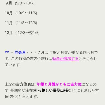
９月
(9/9〜10/7)
10月
(10/9〜11/6)
11月
(11/8〜12/6)
12月
( 12/8〜翌1/5)
**
＝
同会月
・・・
７月
は 年盤と月盤が重なる同会月で
す. この時期の吉方位旅行は
効果が倍増する
と考えられ
ています.
上記の
吉方位表
は,
年盤と月盤がともに吉方位
になるの
で, 長期的な滞在(
引っ越し
や
長期出張
など)にも適した方
角(方位)と言えます.