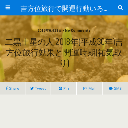
吉方位旅行で開運行動いろは（象意と効果）
2017年6月28日 • No Comments
二黒土星の人 2018年(平成30年)吉
方位旅行効果と開運時期(祐気取
り)
Share
Tweet
Pin
Mail
SMS