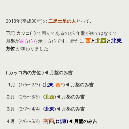
2018年(平成30年)の
二黒土星の人
とって,
下記
カッコ( )
で囲んであるのが, 年盤が凶ではなくて,
西
北西
北東
月盤
が
吉方位
を示す方位です。新たに
と
と
方位
が加わりました.
( カッコ内の方位 )◀︎ 月盤のみ吉
1月
(1/6〜2/3)
(
北東
,
西*
)◀︎ 月盤のみ吉
２月
(2/5〜3/5)
(
北西
)◀︎ 月盤のみ吉
３月
(3/7〜4/4)
(
北東
)◀︎ 月盤のみ吉
南西
,
４月
(4/6〜5/4)
(
北東)
◀︎ 月盤のみ吉