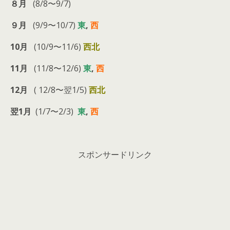
８月
(8/8〜9/7)
９月
(9/9〜10/7)
東
,
西
10月
(10/9〜11/6)
西北
11月
(11/8〜12/6)
東
,
西
12月
( 12/8〜翌1/5)
西北
翌1月
(1/7〜2/3)
東
,
西
スポンサードリンク