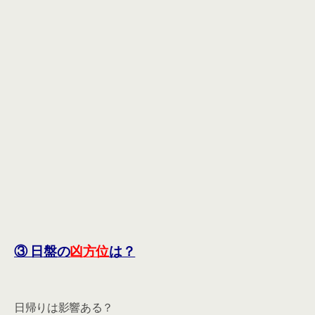
③ 日盤の
凶方位
は？
日帰りは影響ある？