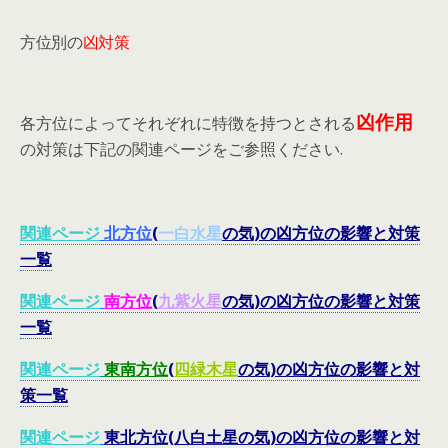
方位別の
凶対策
凶作用
各方位によってそれぞれに特徴を持つとされる
の対策は下記の関連ページをご参照ください.
関連ページ
北
方位
(
一白水星
の気)の凶方位の影響と対策
一覧
関連ページ
南
方位
(
九紫火星
の気)の凶方位の影響と対策
一覧
関連ページ
東南
方位
(
四緑木星
の気)の凶方位の影響と対
策一覧
関連ページ
東北方位(八白土星の気)の凶方位の影響と対