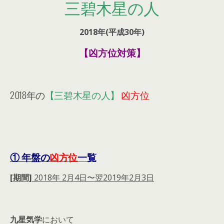
三碧木星の人
2018年(平成30年)
【凶方位対策】
2018年の
【三碧木星の人】
凶方位
① 年盤の
凶方位
一覧
[期間]
2018年 2月4日〜翌2019年2月3日
九星気学
において