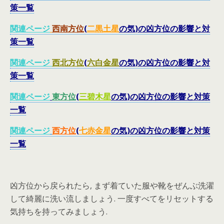
策一覧
関連ページ
西南方位
(
二黒土星
の気)の凶方位の影響と対
策一覧
関連ページ
西北
方位
(
六白金星
の気)の凶方位の影響と対
策一覧
関連ページ
東方位
(
三碧木星
の気)の凶方位の影響と対策
一覧
関連ページ
西
方位
(
七赤金星
の気)の凶方位の影響と対策
一覧
凶方位から戻られたら, まず着ていた服や靴をぜんぶ洗濯
して綺麗に洗い流しましょう. 一度すべてをリセットする
気持ちを持ってみましょう.