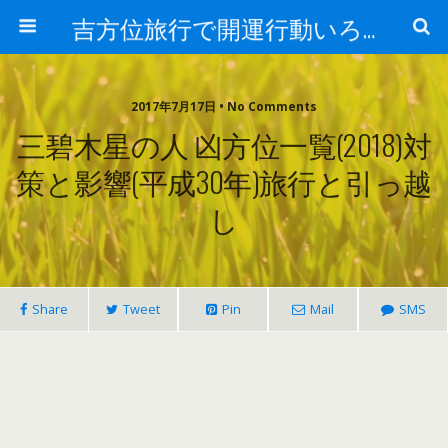
吉方位旅行で開運行動いろは（象意と効果）
2017年7月17日 • No Comments
三碧木星の人 凶方位一覧(2018)対
策と影響(平成30年)旅行と引っ越
し
Share
Tweet
Pin
Mail
SMS