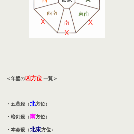
凶方位
＜年盤
の
一覧＞
北
・五黄殺
（
方位
）
南
・暗剣殺
（
方位
）
北東
・本命殺
（
方位
）