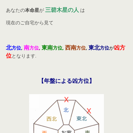
三碧木星の人
あなたの
本命星
が
は
現在のご自宅から見て
北
南
東南
西南
東北
凶方
方位
,
方位
,
方位,
方位
,
方位
が
位
となります.
【年盤による凶方位】