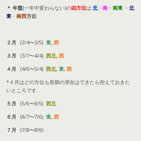
＊ 年盤
(一年中変わらない)の
凶方位
は
北
・
南
・
南東
・
北
東
・
南西
方位
２月
(2/4〜3/5)
東
,
西
３月
(3/7〜4/4)
西北,
西
４月
(4/6〜5/4)
西北,
東,
西
*４月はどの方位も長期の滞在はできたら控えておきた
いところです.
５月
(5/6〜6/5)
西北
６月
(6/7〜7/6)
東
,
西
７月
(7/8〜8/6)