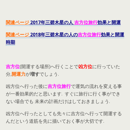
関連ページ
2017年三碧木星の人
吉方位旅行
効果と開運
関連ページ
2018年三碧木星の人の
吉方位旅行
効果と開運
時期
吉方位
(開運する場所)へ行くことで
凶方位
に行っていた
分,
開運力
が
増す
でしょう.
凶方位へ行った後に
吉方位旅行
で運気の流れを変える事
が一番効果的だと思います. すぐに旅行に行く事ができ
ない場合でも 未来の計画だけはしておきましょう.
凶方位へ行ったとしても先々に吉方位へ行って開運する
んだという道筋を先に描いておく事が大切です.