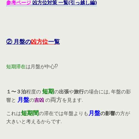
参考ページ
凶方位対策 一覧(引っ越し編)
② 月盤の
凶方位
一覧
短期滞在
は月盤が中心!?
短期
１〜３泊
程度の
の
出張
や
旅行
の場合には, 年盤の影
月盤
両方
響と
の
吉凶
の
を見ます.
短期間
月盤
これは
の滞在では年盤よりも
の影響
の方が
大きいと考えるからです.