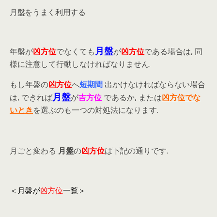
月盤をうまく利用する
月盤
年盤が
凶方位
でなくても
が
凶方位
である場合は, 同
様に注意して行動しなければなりません.
もし年盤の
凶方位
へ
短期間
出かけなければならない場合
月盤
は, できれば
が
吉方位
であるか, または
凶方位でな
いとき
を選ぶのも一つの対処法になります.
月ごと変わる
月盤
の
凶方位
は下記の通りです.
＜月盤が
凶方位
一覧＞