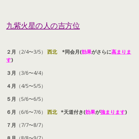
九紫火星の人の吉方位
２月
（2/4〜3/5）
西北
*同会月(
効果
がさらに
高まりま
す
)
３月
（3/6〜4/4）
４月
（4/5〜5/5）
５月
（5/6〜6/5）
６月
（6/6〜7/6）
西北
*天道付き(
効果
が
強まります
)
７月
（7/7〜8/7）
８月
（8/8〜9/7）