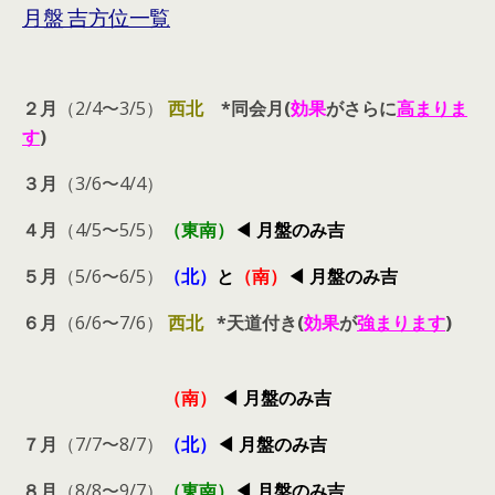
月盤 吉方位一覧
２月
（2/4〜3/5）
西北
*同会月(
効果
がさらに
高まりま
す
)
３月
（3/6〜4/4）
４月
（4/5〜5/5）
（東南）
◀︎ 月盤のみ吉
５月
（5/6〜6/5）
（北）
と
（南）
◀︎ 月盤のみ吉
６月
（6/6〜7/6）
西北
*天道付き(
効果
が
強まります
)
（南）
◀︎ 月盤のみ吉
７月
（7/7〜8/7）
（北）
◀︎ 月盤のみ吉
８月
（8/8〜9/7）
（東南）
◀︎ 月盤のみ吉