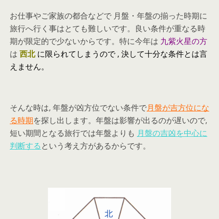
お仕事やご家族の都合などで 月盤・年盤の揃った時期に
旅行へ行く事はとても難しいです。良い条件が重なる時
期が限定的で少ないからです。特に今年は
九紫火星の方
は
西北
に限られてしまうので , 決して十分な条件とは言
えません。
そんな時は, 年盤が凶方位でない条件で
月盤が吉方位にな
る時期
を探し出します。年盤は影響が出るのが遅いので,
短い期間となる旅行では年盤よりも
月盤の吉凶を中心に
判断する
という考え方があるからです。