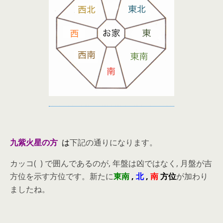
九紫火星の方
は
下記の通りになります。
カッコ( ) で囲んであるのが, 年盤は凶ではなく, 月盤が吉
方位を示す方位です。新たに
東南
,
北
,
南
方位
が加わり
ましたね。