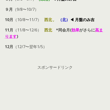
９月
（9/8〜10/7）
10月
（10/8〜11/7）
西北 ,
（北）
◀︎ 月盤のみ吉
11月
（11/8〜12/6）
西北
*同会月(
効果
がさらに
高ま
ります
)
12月
（12/7〜翌年1/5）
スポンサードリンク