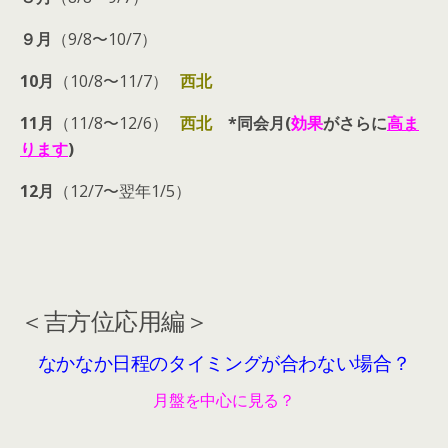
９月
（9/8〜10/7）
10月
（10/8〜11/7）
西北
11月
（11/8〜12/6）
西北
*同会月(
効果
がさらに
高ま
ります
)
12月
（12/7〜翌年1/5）
＜吉方位応用編＞
なかなか日程のタイミングが合わない場合？
月盤を中心に見る？