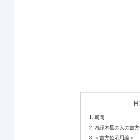
目
期間
四緑木星の人の吉
＜吉方位応用編＞