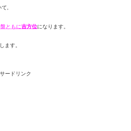
いて,
年盤ともに
吉方位
になります。
めします。
サードリンク