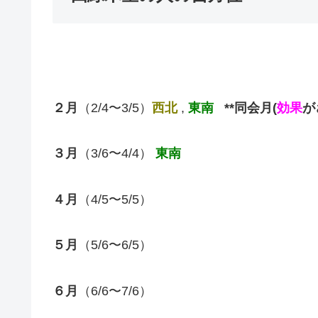
２月
（2/4〜3/5）
西北
,
東南
**同会月(
効果
が
３月
（3/6〜4/4）
東南
４月
（4/5〜5/5）
５月
（5/6〜6/5）
６月
（6/6〜7/6）