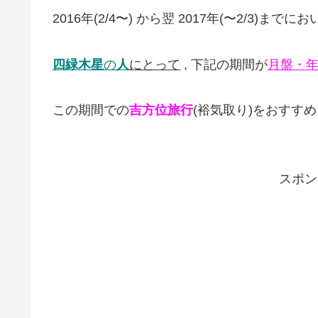
2016年(2/4〜) から翌 2017年(〜2/3)までにお
四緑木星
の
人
にとって
, 下記の期間が
月盤・
この期間での
吉方位旅行
(裕気取り)をおすす
スポン